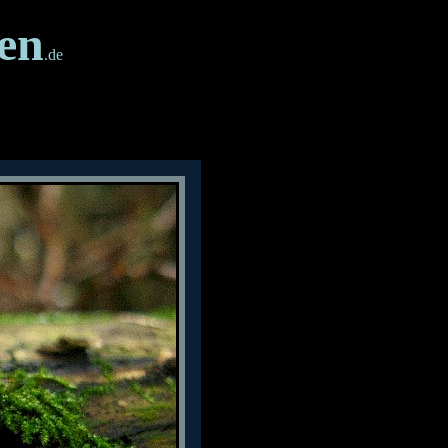
en
.de