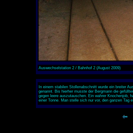
Auswechselstation 2 / Bahnhof 2 (August 2009)
In einem stabilen Stollenabschnitt wurde ein breiter 
genannt. Bis hierher musste der Bergmann die gefüll
gegen
leere auszutauschen. Ein wahrer Knochenjob, ha
einer Tonne.
Man stelle sich nur vor, den ganzen Tag 